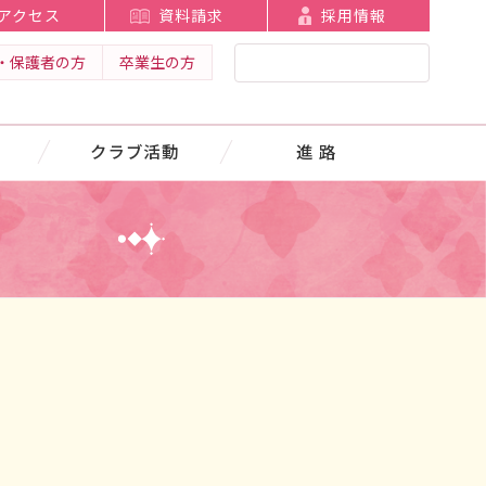
アクセス
資料請求
採用情報
・保護者の方
卒業生の方
クラブ活動
進 路