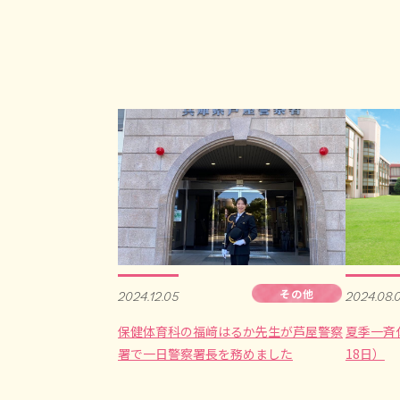
その他
2024.12.05
2024.08.
保健体育科の福﨑はるか先生が芦屋警察
夏季一斉
署で一日警察署長を務めました
18日）