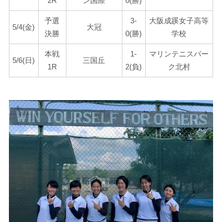
2R
ン国際
0(勝)
予選
3-
大阪成蹊女子高等
5/4(金)
大冠
決勝
0(勝)
学校
本戦
1-
マリンテニスパー
5/6(日)
三国丘
1R
2(負)
ク北村