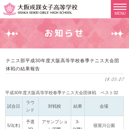
MENU
お知らせ
テニス部平成30年度大阪高等学校春季テニス大会団
体戦の結果報告
18.05.07
平成30年度大阪高等学校春季テニス大会団体戦 ベスト32
ラウ
試合日
対戦校
結果
会場
ンド
予選
アサンプショ
3-
5/3(木)
寝屋川公園