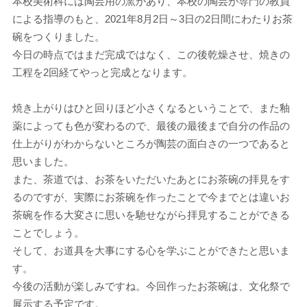
本校美術科には陶芸用の窯があり、本校の陶芸が専門の教員
による指導のもと、2021年8月2日～3日の2日間にわたりお茶
碗をつくりました。
今日の時点ではまだ完成ではなく、この後乾燥させ、焼きの
工程を2回経てやっと完成となります。
焼き上がりはひと回りほど小さくなるということで、また釉
薬によっても色が変わるので、最後の最後まで自分の作品の
仕上がりがわからないところが陶芸の面白さの一つであると
思いました。
また、茶道では、お茶をいただいたあとにお茶碗の拝見をす
るのですが、実際にお茶碗を作ったことで今までとは違いお
茶碗を作る大変さに思いを馳せながら拝見することができる
ことでしょう。
そして、お道具を大事にする心を学ぶことができたと思いま
す。
今後の活動が楽しみですね。今回作ったお茶碗は、文化祭で
展示する予定です。